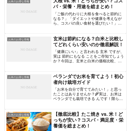
大根 vs. 米！どっちが安い？コス
お米のお得な情報
パ・栄養・用途を総まとめ！
「ご飯の代わりに大根を食べると節約に
なる？」「ダイエットや健康を考えなが
ら、コスパの良い食材を選びたい！」こ
んな疑問を解決するために、大根と米の
価格・コスパ・栄養価・使い勝手を徹底
比較しました！この記事でわかること✅
玄米は節約になる？白米と比較し
お米のお得な情報
スーパーでの平均価格（...
てどれくらい安いのか徹底解説！
「健康にいい」と言われる 玄米 ですが、
実は 節約にもなる ことをご存知でしょう
か？今回は、玄米と白米の価格比較、節
約できる理由、おすすめの玄米産地など
を詳しく解説していきます！【目次】玄
米は本当に節約できる？白米との価格比
ベランダでお米を育てよう！初心
お米のお得な情報
較玄米の方が安...
者向け栽培ガイド
「お米を自分で育ててみたい！」と思っ
たことはありませんか？🌾実は、お米は
ベランダでも栽培できる んです！限られ
たスペースでも育てられるので、家庭菜
園初心者にもおすすめ。この記事では、
ベランダでお米を育てる方法 を分かりや
【徹底比較】たこ焼き vs. 米！ど
お米のお得な情報
すく解説します！...
っちが安い？コスパ・満足度・栄
養価を総まとめ！