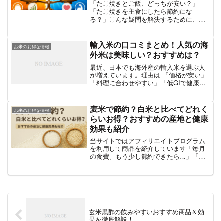
「たこ焼きとご飯、どっちが安い？」
「たこ焼きを主食にしたら節約にな
る？」こんな疑問を解決するために、た
こ焼きと米の価格・コスパ・栄養価・満
足度を徹底比較しました！この記事でわ
かること✅ スーパー・コンビニでの価格
輸入米の口コミまとめ！人気の海
お米のお得な情報
比較（1食あたり）✅ どちら...
外米は美味しい？おすすめは？
最近、日本でも海外産の輸入米を選ぶ人
が増えています。理由は 「価格が安い」
「料理に合わせやすい」「低GIで健康
的」 などさまざま。特に最近は、物価高
の上昇・特にコメの物価上昇が著しく、
外国産の米について関心を持つ人が多く
麦米で節約？白米と比べてどれく
お米のお得な情報
なっている印象です。...
らいお得？おすすめの産地と健康
効果も紹介
当サイトではアフィリエイトプログラム
を利用して商品を紹介しています「毎月
の食費、もう少し節約できたら…」「健
康に気をつけたいけれど、何から始めれ
ばいいか分からない」と思ったことはあ
りませんか？そんな悩みに応えてくれる
のが、じわじわと注目を集...
玄米黒酢の飲みやすいおすすめ商品＆効
果を徹底解説！