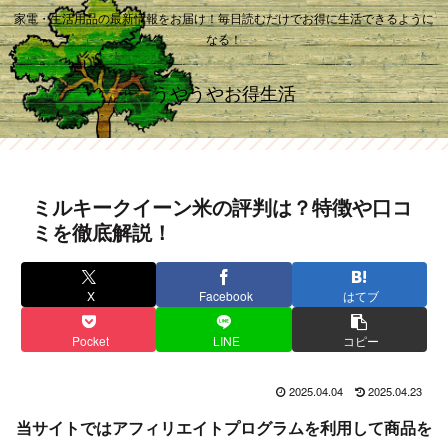
家電・生活用品の最新情報をお届け！毎日読むだけでお得に生活できるように
なる！
うやうやお得生活
ミルキークイーン米の評判は？特徴や口コ
ミを徹底解説！
X
Facebook
はてブ
Pocket
LINE
コピー
2025.04.04
2025.04.23
当サイトではアフィリエイトプログラムを利用して商品を