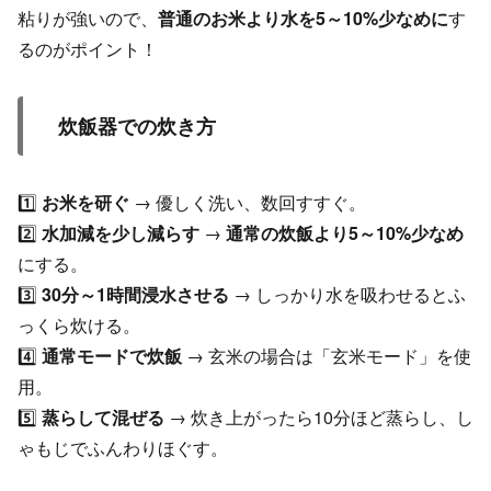
粘りが強いので、
普通のお米より水を5～10%少なめに
す
るのがポイント！
炊飯器での炊き方
1️⃣
お米を研ぐ
→ 優しく洗い、数回すすぐ。
2️⃣
水加減を少し減らす
→
通常の炊飯より5～10%少なめ
にする。
3️⃣
30分～1時間浸水させる
→ しっかり水を吸わせるとふ
っくら炊ける。
4️⃣
通常モードで炊飯
→ 玄米の場合は「玄米モード」を使
用。
5️⃣
蒸らして混ぜる
→ 炊き上がったら10分ほど蒸らし、し
ゃもじでふんわりほぐす。