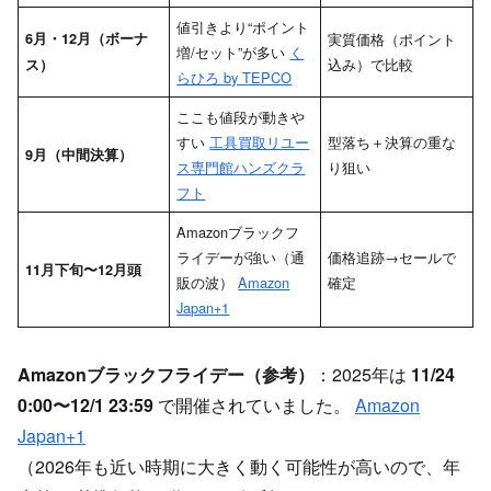
値引きより“ポイント
6月・12月（ボーナ
実質価格（ポイント
増/セット”が多い
く
込み）で比較
ス）
らひろ by TEPCO
ここも値段が動きや
すい
工具買取リユー
型落ち＋決算の重な
9月（中間決算）
ス専門館ハンズクラ
り狙い
フト
Amazonブラックフ
ライデーが強い（通
価格追跡→セールで
11月下旬〜12月頭
販の波）
Amazon
確定
Japan+1
Amazonブラックフライデー（参考）
：2025年は
11/24
0:00〜12/1 23:59
で開催されていました。
Amazon
Japan+1
（2026年も近い時期に大きく動く可能性が高いので、年