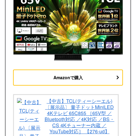
Amazonで購入
【中古】TCL(ティーシーエル)
〔展示品〕 量子ドットMiniLED
4Kテレビ 65C855 ［65V型 ／
Bluetooth対応 ／4K対応 ／BS・
CS 4Kチューナー内蔵 ／
YouTube対応］ 【276-ud】