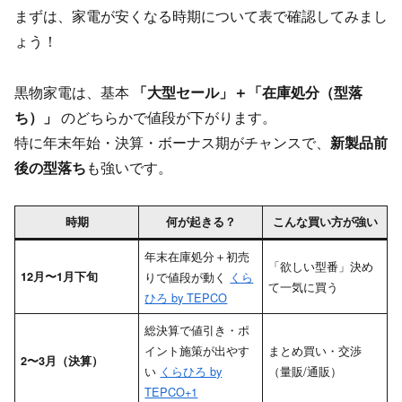
まずは、家電が安くなる時期について表で確認してみまし
ょう！
黒物家電は、基本
「大型セール」＋「在庫処分（型落
ち）」
のどちらかで値段が下がります。
特に年末年始・決算・ボーナス期がチャンスで、
新製品前
後の型落ち
も強いです。
時期
何が起きる？
こんな買い方が強い
年末在庫処分＋初売
「欲しい型番」決め
12月〜1月下旬
りで値段が動く
くら
て一気に買う
ひろ by TEPCO
総決算で値引き・ポ
イント施策が出やす
まとめ買い・交渉
2〜3月（決算）
い
くらひろ by
（量販/通販）
TEPCO+1