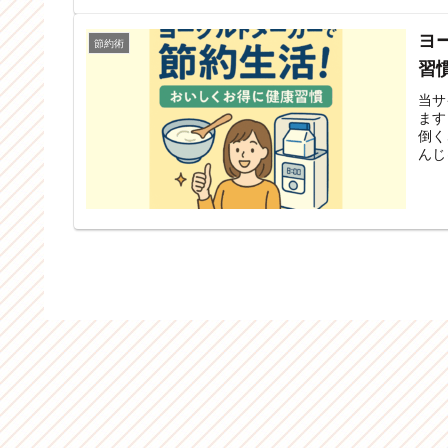
ヨ
節約術
習
当サ
ます
倒く
んじ