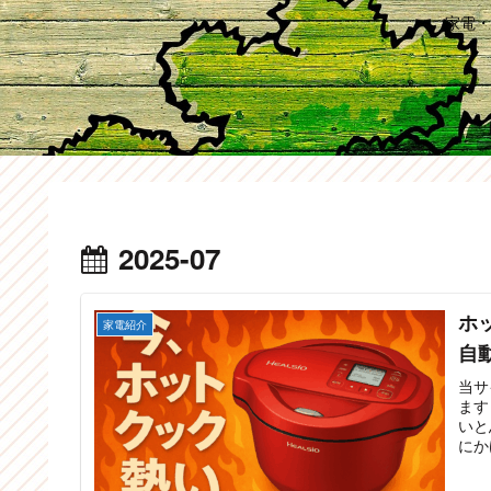
家電・
2025-07
ホ
家電紹介
自
当サ
ます
いと
にか