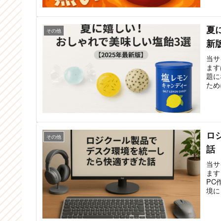
夏
その他
新
当サ
ます
題に
ため
ロ
その他
話
当サ
ます
PC
境に