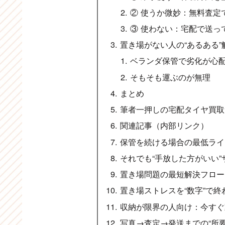
② 使うか微妙：無料査定
③ 使わない：宅配で送っ
置き場がない人の“あるある”
ベランダ保管で劣化が心
そもそも運ぶのが無理
まとめ
筆者一押しの宅配タイヤ買取
関連記事（内部リンク）
保管を続ける場合の最低ライ
それでも“手放した方がいい”
置き場問題の最短解決フロー
置き場ストレスを“数字”で終
収納が限界の人向け：今すぐ
写真→査定→発送までの“所