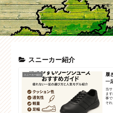
家電・
スニーカー紹介
履
スニーカー紹介
一
当サ
ます
事で
それ