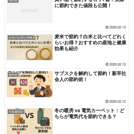
節約術
に節約できた値段も公開！
2025.02.13
麦米で節約？白米と比べてどれく
お米のお得な情報
らいお得？おすすめの産地と健康
効果も紹介
2025.02.13
サブスクを解約して節約！新卒社
節約術
会人の節約術！
2025.02.12
冬の暖房 vs 電気カーペット：ど
光熱費節約
ちらが電気代を節約できる？