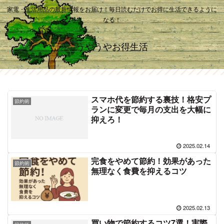
家電・生活用品の最新情報をお届け！毎日読むだけでお得に生活できるように
なる！
うやうやお得生活
スマホ代を節約する裏技！格安プ
節約術
ランに変更で毎月の支出を大幅に
抑えろ！
2025.02.14
完食をやめて節約！効果があった
節約術
無理なく食費を抑えるコツ
2025.02.13
買い物で節約するコツ7選！実際