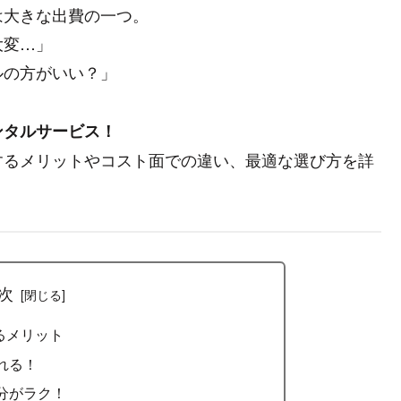
は大きな出費の一つ。
大変…」
ルの方がいい？」
ンタルサービス！
するメリットやコスト面での違い、最適な選び方を詳
次
るメリット
れる！
分がラク！