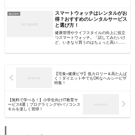
なる…」「ダイエット中でも罪悪感なく
食べられるピザってある？」そんな悩み
を解決するのが、宅食の「健康ピザ」で
スマートウォッチはレンタルがお
備品節約
す！最近では、低カロリー...
得？おすすめのレンタルサービス
と選び方！
健康管理やライフスタイルの向上に役立
つスマートウォッチ。「試してみたいけ
ど、いきなり買うのはちょっと高い…」
「短期間だけ使いたいけど、購入するの
はもったいない…」そんな人におすすめ
なのがスマートウォッチのレンタルサー
ビス！今回は、スマートウ...
【宅食×健康ピザ】低カロリー＆高たんぱ
く！ダイエット中でもOKなヘルシーピザ
特集！
【無料で学べる！】小学生向けIT教育サ
ービス6選｜プログラミングやパソコンス
キルを楽しく習得！