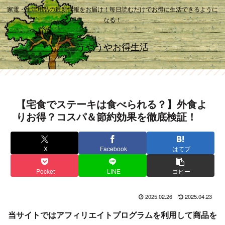
家電・生活用品の最新情報をお届け！毎日読むだけでお得に生活できるように
なる！
うやうやお得生活
【宅食でステーキは食べられる？】外食よ
りお得？コスパ＆節約効果を徹底検証！
X
Facebook
はてブ
Pocket
LINE
コピー
2025.02.26
2025.04.23
当サイトではアフィリエイトプログラムを利用して商品を