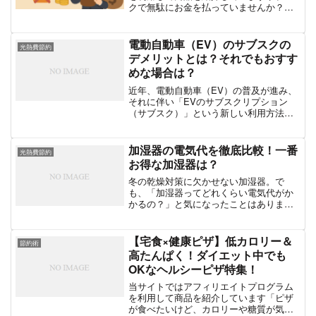
クで無駄にお金を払っていませんか？あ
なたは毎月、いくつのサブスクリプショ
ンサービス（以下、サブスク）にお金を
払っていますか？NetflixやAmazonプライ
電動自動車（EV）のサブスクの
光熱費節約
ム、Spo...
デメリットとは？それでもおすす
めな場合は？
近年、電動自動車（EV）の普及が進み、
それに伴い「EVのサブスクリプション
（サブスク）」という新しい利用方法も
注目されています。初期費用を抑えてEV
を利用できる点が魅力ですが、実際のと
ころ デメリット も存在します。今回は、
加湿器の電気代を徹底比較！一番
光熱費節約
EVサブスクの「...
お得な加湿器は？
冬の乾燥対策に欠かせない加湿器。で
も、「加湿器ってどれくらい電気代がか
かるの？」と気になったことはありませ
んか？実は、加湿器の種類によって電気
代が大きく違うんです！そこで今回は、
加湿器の電気代を比較しながら、コスパ
【宅食×健康ピザ】低カロリー＆
節約術
最強のおすすめモデルをご紹...
高たんぱく！ダイエット中でも
OKなヘルシーピザ特集！
当サイトではアフィリエイトプログラム
を利用して商品を紹介しています「ピザ
が食べたいけど、カロリーや糖質が気に