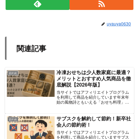
uyauya0630
関連記事
冷凍おせちは少人数家庭に最適？
節約術
メリットとおすすめ人気商品を徹
底解説【2026年版】
当サイトではアフィリエイトプログラム
を利用して商品を紹介しています年末年
始の風物詩ともいえる「おせち料理」。
かつては大家族で囲む豪華な三段重が主
流でしたが、時代の変化とともに、少人
数世帯が増加し、おせちに対するニーズ
サブスクを解約して節約！新卒社
節約術
も変わりつつあります。「...
会人の節約術！
当サイトではアフィリエイトプログラム
を利用して商品を紹介していますサブス