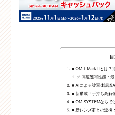
目
■ OM-1 Mark I
✅ 高速連写性能：最
■ AIによる被写体認識
■ 新搭載「手持ち高解像
■ OM SYSTEMな
■ 新レンズ群との連携：M.