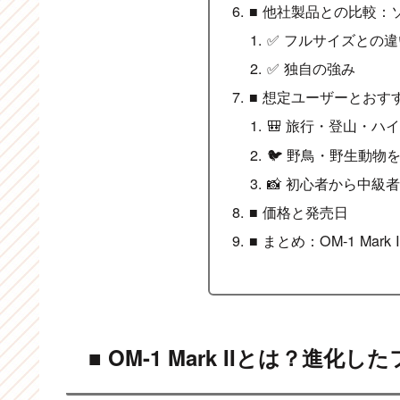
■ 他社製品との比較：
✅ フルサイズとの違
✅ 独自の強み
■ 想定ユーザーとおす
🎒 旅行・登山・ハ
🐦 野鳥・野生動物
📸 初心者から中級
■ 価格と発売日
■ まとめ：OM-1 Ma
■ OM-1 Mark IIとは？進