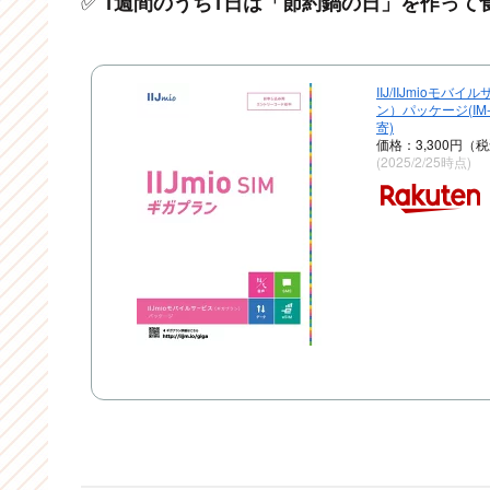
✅
1週間のうち1日は「節約鍋の日」を作って
IIJ/IIJmioモ
ン）パッケージ(IM-
寄)
価格：3,300円（
(2025/2/25時点)