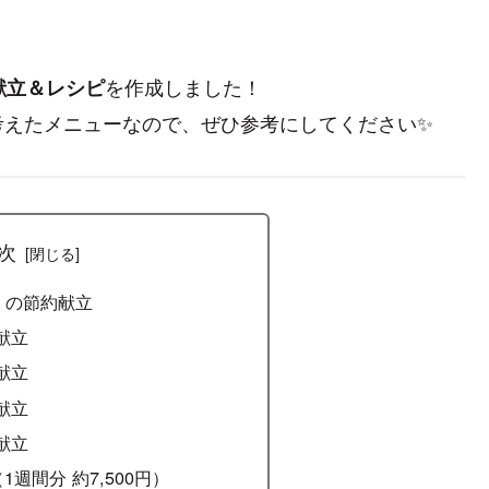
を作成しました！
献立＆レシピ
考えたメニューなので、ぜひ参考にしてください✨
次
間）の節約献立
献立
献立
献立
献立
1週間分 約7,500円）