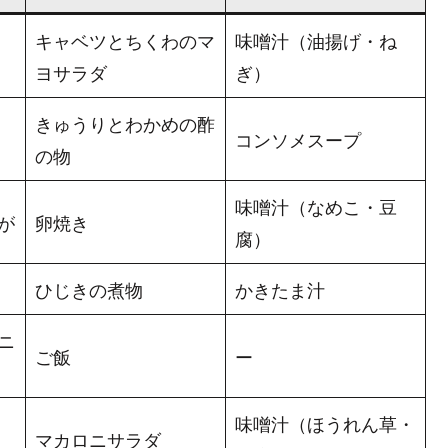
キャベツとちくわのマ
味噌汁（油揚げ・ね
ヨサラダ
ぎ）
きゅうりとわかめの酢
コンソメスープ
の物
味噌汁（なめこ・豆
が
卵焼き
腐）
ひじきの煮物
かきたま汁
ニ
ご飯
ー
味噌汁（ほうれん草・
マカロニサラダ