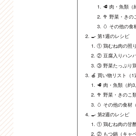
🥩 肉・魚類（約
🥦 野菜・きの
🥚 その他の食
🍳 第1週のレシピ
① 鶏むね肉の照
② 豆腐入りハン
③ 野菜たっぷり
🍎 買い物リスト（1
🥩 肉・魚類（約3
🥦 野菜・きのこ類
🥚 その他の食材（
🍳 第2週のレシピ
① 鶏むね肉の甘
② もつ鍋（キャ