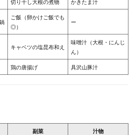
切り干し大根の煮物
かきたま汁
ご飯（卵かけご飯でも
鍋
ー
◎）
味噌汁（大根・にんじ
キャベツの塩昆布和え
ん）
鶏の唐揚げ
具沢山豚汁
副菜
汁物