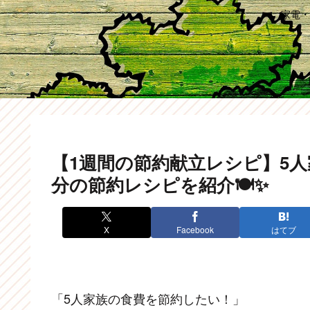
家電・
【1週間の節約献立レシピ】5
分の節約レシピを紹介🍽✨
X
Facebook
はてブ
「5人家族の食費を節約したい！」