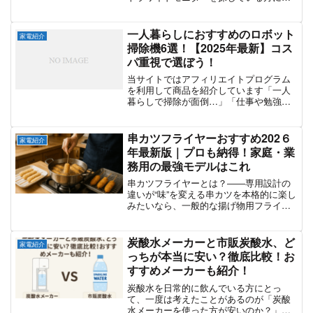
けて、おすすめモデルをランキング形式
でご紹介します。「ウルトラワイドモニ
ターって何が良いの？」「量子ドットで
一人暮らしにおすすめのロボット
家電紹介
何が変わるの？」こ...
掃除機6選！【2025年最新】コス
パ重視で選ぼう！
当サイトではアフィリエイトプログラム
を利用して商品を紹介しています「一人
暮らしで掃除が面倒…」「仕事や勉強で
忙しくて、掃除する時間がない…」そん
な人にぴったりなのが、ロボット掃除
機！最近は低価格＆高性能なモデルも増
串カツフライヤーおすすめ202６
家電紹介
えてきて、一人暮らしにも最...
年最新版｜プロも納得！家庭・業
務用の最強モデルはこれ
串カツフライヤーとは？――専用設計の
違いが“味”を変える串カツを本格的に楽し
みたいなら、一般的な揚げ物用フライヤ
ーではどうしても限界があります。理由
は明快。串カツには「串の長さ」と「衣
の厚み」、「油への浸かり具合」など、
炭酸水メーカーと市販炭酸水、ど
家電紹介
他の揚げ物とは一線を...
っちが本当に安い？徹底比較！お
すすめメーカーも紹介！
炭酸水を日常的に飲んでいる方にとっ
て、一度は考えたことがあるのが「炭酸
水メーカーを使った方が安いのか？」と