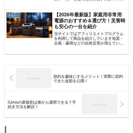
いう疑問です。スーパーやコンビニで手
軽に買える市販の炭酸水と、初期投資が
必要な炭酸水メーカー。果たして、どち
【2026年最新版】家庭用非常用
家電紹介
らが本当にお得なのでしょう...
電源のおすすめ＆選び方！災害時
も安心の一台を紹介
当サイトではアフィリエイトプログラム
を利用して商品を紹介しています地震・
台風・豪雨などの自然災害が増えている
日本では「停電時に備えて非常用電源を
準備しておきたい」 という人が増えてい
ます。実際、停電が起こるとスマホの充
電すら難しくなり、生活...
節約を趣味にするメリット！実際に節約
できた金額を公開！
IIJmioの家族割は後から適用できる？手
続き方法を解説！