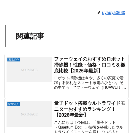
uyauya0630
関連記事
ファーウェイのおすすめロボット
家電紹介
掃除機！性能・価格・口コミを徹
底比較【2025年最新】
ロボット掃除機は今や、多くの家庭で活
躍する便利なスマート家電のひとつ。そ
の中でも、**ファーウェイ（HUAWEI）**
のロボット掃除機は、✅ 高性能なAI技術
による正確なマッピング✅ 強力な吸引力
と静音設計✅ コスパ抜群の価格設定と、
量子ドット搭載ウルトラワイドモ
家電紹介
機能性...
ニターおすすめランキング！
【2026年最新】
こんにちは！今回は、「量子ドット
（Quantum Dot）」技術を搭載したウル
トラワイドモニターを探している方に向