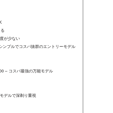
K
える
頻度が少ない
r S101 – シンプルでコスパ抜群のエントリーモデル
aver S500 – コスパ最強の万能モデル
ハイエンドモデルで深剃り重視