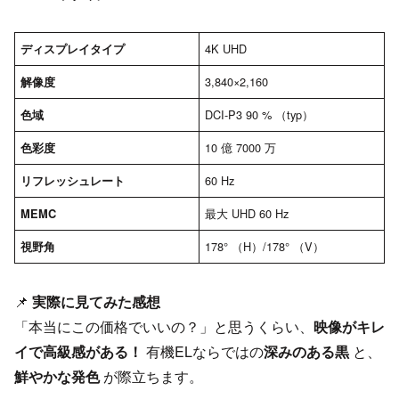
4K UHD
ディスプレイタイプ
3,840×2,160
解像度
DCI-P3 90 % （typ）
色域
10 億 7000 万
色彩度
60 Hz
リフレッシュレート
最大 UHD 60 Hz
MEMC
178° （H）/178° （V）
視野角
📌
実際に見てみた感想
「本当にこの価格でいいの？」と思うくらい、
映像がキレ
イで高級感がある！
有機ELならではの
深みのある黒
と、
鮮やかな発色
が際立ちます。