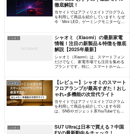
徹底解説！
当サイトではアフィリエイトプログラム
を利用して商品を紹介しています1. なぜ
今「Mini LED」ゲーミングモニターなの
か？ゲーミングモニターの進化はここ数
年で急速に進み、特に注目されているの
が「Mini LED」です。従来のLEDよりも
シャオミ（Xiaomi）の最新家電
シャオミ
小...
情報！注目の新製品＆特徴を徹底
解説【2025年最新】
シャオミ（Xiaomi）は、スマートフォン
だけでなく、家電市場でも注目を集める
ブランドです。特に、スマートホーム家
電の分野では、コスパの良さと高性能を
兼ね備えた製品が続々と登場していま
す。本記事では、2024年に発売された最
【レビュー】シャオミのスマート
シャオミ
新のシャオミ家電...
フロアランプが最高すぎた！おし
ゃれ×多機能の次世代ライト
当サイトではアフィリエイトプログラム
を利用して商品を紹介しています今回
は、SNSやガジェット系YouTubeでも注
目されている「Xiaomi（シャオミ）スマ
ートフロアランプ」をレビューしていき
ます。シャオミといえば、スマホや掃除
SU7 Ultraは日本で買える？中国
シャオミ
機、加湿器な...
EVの最新動向をチェック！