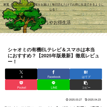
家電・生活用品の最新情報をお届け！毎日読むだけでお得に生活できるように
なる！
うやうやお得生活
シャオミの有機ELテレビ＆スマホは本当
におすすめ？【2025年版最新】徹底レビュ
ー！
X
Facebook
はてブ
Pocket
LINE
コピー
2025.03.27
2025.04.23