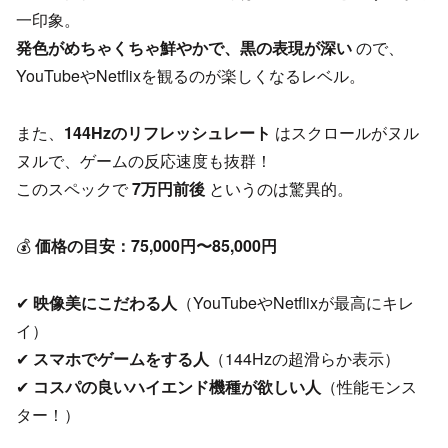
一印象。
発色がめちゃくちゃ鮮やかで、黒の表現が深い
ので、
YouTubeやNetflixを観るのが楽しくなるレベル。
また、
144Hzのリフレッシュレート
はスクロールがヌル
ヌルで、ゲームの反応速度も抜群！
このスペックで
7万円前後
というのは驚異的。
💰
価格の目安：75,000円〜85,000円
✔
映像美にこだわる人
（YouTubeやNetflixが最高にキレ
イ）
✔
スマホでゲームをする人
（144Hzの超滑らか表示）
✔
コスパの良いハイエンド機種が欲しい人
（性能モンス
ター！）