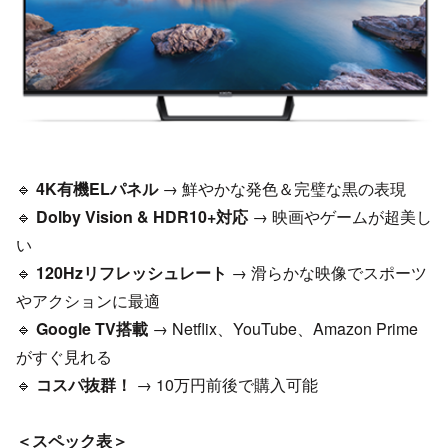
🔹
4K有機ELパネル
→ 鮮やかな発色＆完璧な黒の表現
🔹
Dolby Vision & HDR10+対応
→ 映画やゲームが超美し
い
🔹
120Hzリフレッシュレート
→ 滑らかな映像でスポーツ
やアクションに最適
🔹
Google TV搭載
→ Netflix、YouTube、Amazon Prime
がすぐ見れる
🔹
コスパ抜群！
→ 10万円前後で購入可能
＜スペック表＞