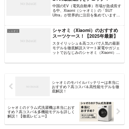
中国のEV（電気自動車）市場が急成長す
る中、Xiaomi（シャオミ）の「SU7
Ultra」が世界的に注目を集めています。
スマートフォンで有名なシャオミが自動
車市場に本格参入し、テスラやBYDと競
争する存在となる可能性が高いです。で
シャオミ（Xiaomi）のおすすめ
シャオミ
は、SU...
スーツケース！【2025年最新】
スタイリッシュ＆高コスパで人気の最新
モデルを徹底解説スマート家電やガジェ
ットでおなじみのシャオミ（Xiaomi）で
すが、実はスーツケースも高品質で人気
なのをご存じですか？シャオミのスーツ
ケースは、洗練されたデザイン・軽量か
つ頑丈なボディ・ス...
シャオミのモバイルバッテリーは本当に
おすすめ？高コスパ＆高性能モデルを徹
底解説！
シャオミのドラム式洗濯機は本当におす
すめ？高コスパ＆多機能モデルを詳しく
解説！【徹底レビュー】