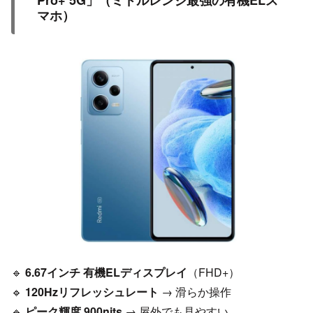
マホ）
🔹
6.67インチ 有機ELディスプレイ
（FHD+）
🔹
120Hzリフレッシュレート
→ 滑らか操作
🔹
ピーク輝度 900nits
→ 屋外でも見やすい