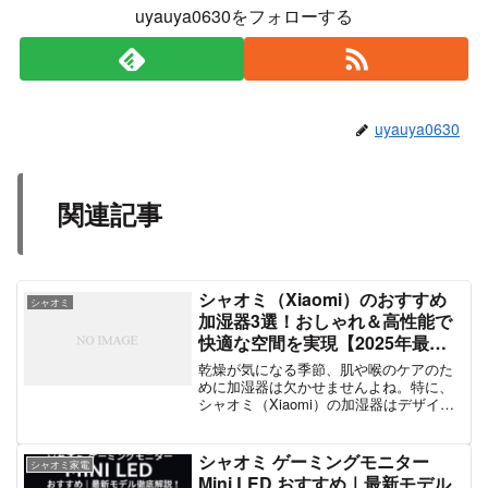
uyauya0630をフォローする
uyauya0630
関連記事
シャオミ（Xiaomi）のおすすめ
シャオミ
加湿器3選！おしゃれ＆高性能で
快適な空間を実現【2025年最
新】
乾燥が気になる季節、肌や喉のケアのた
めに加湿器は欠かせませんよね。特に、
シャオミ（Xiaomi）の加湿器はデザイン
性と機能性を兼ね備えており、スマート
機能を活用して効率よく加湿できるのが
魅力です。本記事では、シャオミのおす
シャオミ ゲーミングモニター
シャオミ家電
すめ加湿器3選を紹...
Mini LED おすすめ｜最新モデル