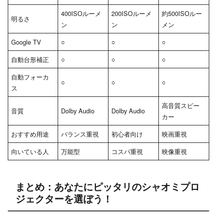
400ISOルーメ
200ISOルーメ
約500ISOルー
明るさ
ン
ン
メン
Google TV
○
○
○
自動台形補正
○
○
○
自動フォーカ
○
○
○
ス
高音質スピー
音質
Dolby Audio
Dolby Audio
カー
おすすめ用途
バランス重視
初心者向け
映画重視
向いている人
万能型
コスパ重視
映像重視
まとめ：あなたにピッタリのシャオミプロ
ジェクターを選ぼう！