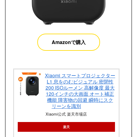
Amazonで購入
Xiaomi スマートプロジェクター
L1 息をのむビジュアル 密閉性
200 ISOルーメン 高解像度 最大
120インチの大画面 オート補正
機能 障害物の回避 瞬時にスク
リーンを識別
Xiaomi公式 楽天市場店
楽天