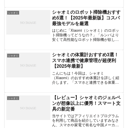
好きだけど、油の後処理が面倒…」「も
っと手軽にヘルシーな料理を作りた
い！」こんな風に思ったことはありませ
シャオミのロボット掃除機おすす
シャオミ
んか？そんな方にぴったりなのが...
め5選！【2025年最新版】コスパ
最強モデルを厳選
はじめに「Xiaomi（シャオミ）のロボッ
ト掃除機ってどうなの？」「ルンバより
安くて高性能なロボット掃除機が欲し
い！」そんな方のために、今回は シャオ
ミのおすすめロボット掃除機 をご紹介し
ます！シャオミのロボット掃除機は、 高
シャオミの体重計おすすめ3選！
シャオミ
性能なマッピン...
スマホ連携で健康管理が超便利
【2025年最新】
こんにちは！今回は、シャオミ
（Xiaomi）のおすすめ体重計を詳しく紹
介します。「スマホと連携できる体重計
が欲しい！」「シャオミの体重計って安
いけど、ちゃんと使える？」そんな疑問
を持っている方に向けて、シャオミの体
【レビュー】シャオミのジェルペ
シャオミ
重計の特徴やメリット、最新...
ンが想像以上に優秀！スマート文
具の新定番
当サイトではアフィリエイトプログラム
を利用して商品を紹介していますみなさ
ん、スマホや家電で有名な中国メーカー