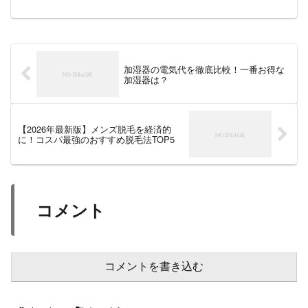
「シャオミ（Xiaomi）」をご存じです
か？実はシャオミ、文房具も作っている
ってご存じでしたか？その中でもひそか
に人気を集めているの...
加湿器の電気代を徹底比較！一番お得な
加湿器は？
【2026年最新版】メンズ脱毛を経済的
に！コスパ最強のおすすめ脱毛法TOP5
コメント
コメントを書き込む