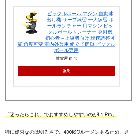
ピックルボール マシン 自動球
出し機 サーブ練習 一人練習 ボ
ールランチャー 用マシン ピッ
クルボールトレーナー 発射機
初心者～上級者向け 球速調整可
能 角度可変 室内外兼用 組立て簡単 ピックル
ボール専用
雑貨屋 mint
楽天
「迷ったらこれ」でおすすめしやすいのがL1 Pro。
特に優秀なのは明るさで、400ISOルーメンあるため、遮