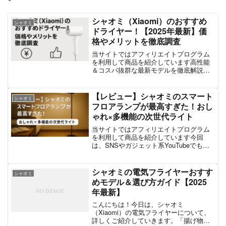
シャオミ（Xiaomi）のおすすめ
シャオミ
ドライヤー！【2025年最新】価
格やメリットを徹底調査
当サイトではアフィリエイトプログラム
を利用して商品を紹介しています高性能
＆コスパ抜群な最新モデルを徹底解説！
シャオミ（Xiaomi）といえば、スマート
フォンや家電で有名なブランドですが、
実はドライヤーも高性能＆コスパ抜群で
【レビュー】シャオミのスマート
シャオミ
人気を集めています...
フロアランプが最高すぎた！おし
ゃれ×多機能の次世代ライト
当サイトではアフィリエイトプログラム
を利用して商品を紹介しています今回
は、SNSやガジェット系YouTubeでも注
目されている「Xiaomi（シャオミ）スマ
ートフロアランプ」をレビューしていき
ます。シャオミといえば、スマホや掃除
シャオミの電気フライヤーおすす
シャオミ
機、加湿器な...
めモデル＆選び方ガイド【2025
年最新】
こんにちは！今日は、シャオミ
（Xiaomi）の電気フライヤーについて、
詳しくご紹介していきます。「揚げ物は