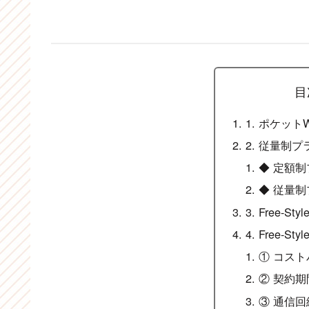
目
1. ポケット
2. 従量制
◆ 定額
◆ 従量
3. Free-Sty
4. Free-St
① コス
② 契約
③ 通信