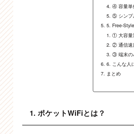
④ 容量
⑤ シン
5. Free-S
① 大容
② 通信
③ 端末
6. こんな
まとめ
1. ポケットWiFiとは？