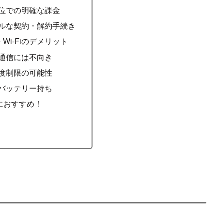
単位での明確な課金
プルな契約・解約手続き
tyle Wi-Fiのデメリット
量通信には不向き
速度制限の可能性
のバッテリー持ち
人におすすめ！