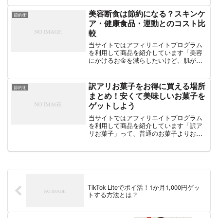
たことがあるのではないでしょうか？そ
の中でも「メルスプラン」は有名です
美容断食は節約になる？スキンケ
節約術
が、月額制とはいえ「本当に...
ア・健康食品・運動とのコスト比
較
当サイトではアフィリエイトプログラム
を利用して商品を紹介しています「美容
にかけるお金を減らしたいけど、肌が荒
れるのは嫌…」そんなふうに思っている
方におすすめなのが、「美容断食」で
す。私自身、毎月のスキンケア代や美容
訳アリお菓子をお得に買える場所
節約術
サプリ代が負担になり、思い...
まとめ！安くて美味しいお菓子を
ゲットしよう
当サイトではアフィリエイトプログラム
を利用して商品を紹介しています「訳ア
リお菓子」って、普通のお菓子よりお得
に買えるだけじゃなく、食品ロス削減に
もつながるので一石二鳥ですよね！この
記事では、実際に私が訳アリお菓子を購
入してみた体験談を交えな...
TikTok Liteでポイ活！1か月1,000円ゲッ
トする方法とは？