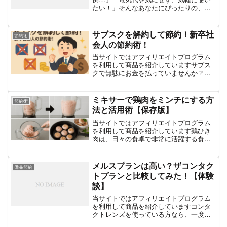
たい！」そんなあなたにぴったりの、お
手入れが簡単で電気代が安い加湿器を厳
選しました！加湿器は冬の乾燥対策に欠
かせませんが、こまめな掃除が必要だっ
サブスクを解約して節約！新卒社
節約術
たり、電気代がかかったり...
会人の節約術！
当サイトではアフィリエイトプログラム
を利用して商品を紹介していますサブス
クで無駄にお金を払っていませんか？あ
なたは毎月、いくつのサブスクリプショ
ンサービス（以下、サブスク）にお金を
払っていますか？NetflixやAmazonプライ
ミキサーで鶏肉をミンチにする方
節約術
ム、Spo...
法と活用術【保存版】
当サイトではアフィリエイトプログラム
を利用して商品を紹介しています鶏ひき
肉は、日々の食卓で非常に活躍する食材
の一つです。ヘルシーで扱いやすく、そ
ぼろやハンバーグ、団子など幅広い料理
に使えるため、多くの家庭で常備されて
メルスプランは高い？ザコンタク
備品節約
いる方も多いでしょう。と...
トプランと比較してみた！【体験
談】
当サイトではアフィリエイトプログラム
を利用して商品を紹介していますコンタ
クトレンズを使っている方なら、一度は
「定額制のコンタクトプラン」を検討し