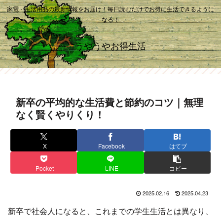
家電・生活用品の最新情報をお届け！毎日読むだけでお得に生活できるように
なる！
うやうやお得生活
新卒の平均的な生活費と節約のコツ｜無理
なく賢くやりくり！
X
Facebook
はてブ
Pocket
LINE
コピー
2025.02.16
2025.04.23
新卒で社会人になると、これまでの学生生活とは異なり、