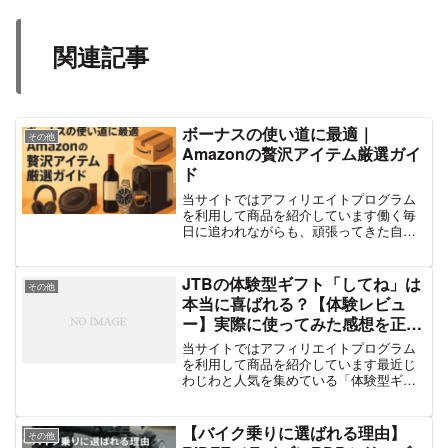
関連記事
ボーナスの使い道に最適｜
その他
Amazonの贅沢アイテム厳選ガイ
ド
当サイトではアフィリエイトプログラム
を利用して商品を紹介しています働く毎
日に追われながらも、頑張ってきた自分
へ。ボーナスというご褒美が手に入った
今こそ、少しだけ贅沢な買い物をしてみ
ませんか？最近では、Amazonでも高品質
JTBの体験型ギフト「してね」は
その他
で高級感のある商品...
本当に喜ばれる？【体験レビュ
ー】実際に使ってみた感想を正直
に紹介！
当サイトではアフィリエイトプログラム
を利用して商品を紹介しています最近じ
わじわと人気を集めている「体験型ギフ
ト」。旅行や、手作り体験をプレゼント
するユニークなアイデアで若い年代同士
や、子ども→親へのプレゼントとして注
【バイク乗りに選ばれる理由】
その他
目されています。その中で...