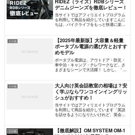
RIDEZ（ライズ）RDBシリーズ
デニムジーンズを徹底レビュー！
当サイトではアフィリエイトプログラム
を利用して商品を紹介していますこんに
ちは、バイクライフをもっと快適に楽し
みたいライダーの皆さん！「かっこよく
て安全なライディングパンツが欲しい」
「バイク用っぽく見えないデザインがい
【2025年最新版】大容量＆軽量
その他
い」 「だけど、しっか...
ポータブル電源の選び方とおすす
めモデル
ポータブル電源は、アウトドア・防災・
車中泊・キャンプ・テレワークなど、さ
まざまなシーンで大活躍！ しかし、「大
容量だけど軽量なものが欲しい！」 とい
う人も多いのではないでしょうか？本記
事では、「大容量」かつ「軽量」なポー
大人向け英会話教室の相場は？安
その他
タブル電源の選び方や...
く学ぶならワンコインイングリッ
シュがおすすめ！
当サイトではアフィリエイトプログラム
を利用して商品を紹介しています「英語
を話せるようになりたいけれど、英会話
教室は高そう…」「できるだけ費用を抑
えて、対面でしっかり学びたい！」こん
な悩みを持っている方も多いのではない
【徹底解説】OM SYSTEM OM-1
その他
でしょうか？英会話スクー...