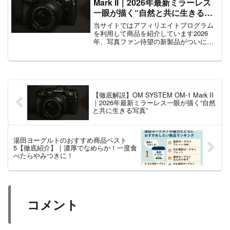
Mark II｜2026年最新ミラーレス
一眼が描く“自然と共に生きる写
真”
当サイトではアフィリエイトプログラム
を利用して商品を紹介しています2026
年、写真ファン待望の新製品がついに登
場しました。OM SYSTEM（旧オリンパ
ス）は、これまでにも小型軽量・高性能
という特長を活かし、多くのカメラ愛好
家の心をつかんで...
【徹底解説】OM SYSTEM OM-1 Mark II
｜2026年最新ミラーレス一眼が描く“自然
と共に生きる写真”
湯田ヨーグルトのおすすめ商品ベスト
5【徹底紹介】｜濃厚でなめらか！一度食
べたらやみつきに！
コメント