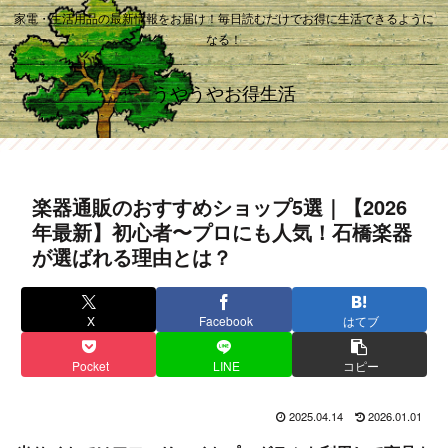
家電・生活用品の最新情報をお届け！毎日読むだけでお得に生活できるように
なる！
うやうやお得生活
楽器通販のおすすめショップ5選｜【2026
年最新】初心者〜プロにも人気！石橋楽器
が選ばれる理由とは？
X
Facebook
はてブ
Pocket
LINE
コピー
2025.04.14
2026.01.01