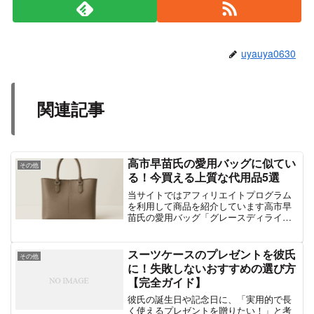
uyauya0630
関連記事
高市早苗氏の愛用バッグに似てい
その他
る！今買える上質な代用品5選
当サイトではアフィリエイトプログラム
を利用して商品を紹介しています高市早
苗氏の愛用バッグ「グレースディライト
トートバッグ」とは？日本の内閣総理大
臣として活躍する高市早苗氏は、政治的
信念や鋭い論理展開だけでなく、そのフ
スーツケースのプレゼントを彼氏
その他
ァッションセンスでも注...
に！失敗しないおすすめの選び方
【完全ガイド】
彼氏の誕生日や記念日に、「実用的で長
く使えるプレゼントを贈りたい！」と考