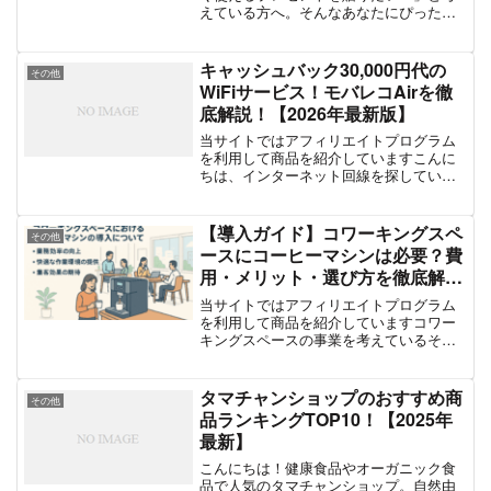
えている方へ。そんなあなたにぴったり
なのがスーツケースのプレゼントです！
旅行好きな彼や、出張が多い彼にはもち
ろん、「これから旅行に一緒に行こう」
キャッシュバック30,000円代の
その他
という意味を込めても素敵...
WiFiサービス！モバレコAirを徹
底解説！【2026年最新版】
当サイトではアフィリエイトプログラム
を利用して商品を紹介していますこんに
ちは、インターネット回線を探している
皆さん！「引っ越したばかりで早くWiFi
を使いたい」「工事なしでサクッとネッ
トを始めたい」「キャッシュバックがあ
【導入ガイド】コワーキングスペ
その他
ればもっと嬉しい…！...
ースにコーヒーマシンは必要？費
用・メリット・選び方を徹底解
説！
当サイトではアフィリエイトプログラム
を利用して商品を紹介していますコワー
キングスペースの事業を考えているそこ
のあなた。どのメーカーのコーヒーマシ
ンを導入するのか迷っているのではない
でしょうか？カフェ顔負けの設備が求め
タマチャンショップのおすすめ商
その他
られる現代、コーヒーマシ...
品ランキングTOP10！【2025年
最新】
こんにちは！健康食品やオーガニック食
品で人気のタマチャンショップ。自然由