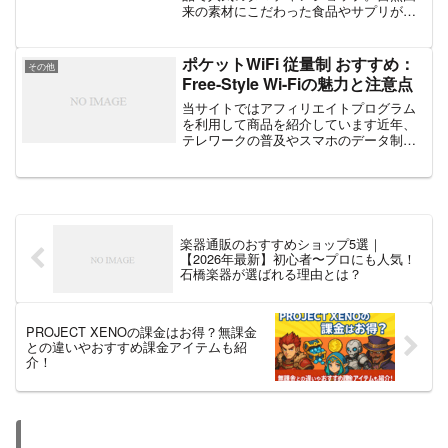
来の素材にこだわった食品やサプリが豊
富で、健康志向の方々に愛されていま
す。今回は、実際に購入した人の口コミ
や人気商品をもとに、タマチャンショッ
ポケットWiFi 従量制 おすすめ：
その他
プのおすすめ商品ランキング...
Free-Style Wi-Fiの魅力と注意点
当サイトではアフィリエイトプログラム
を利用して商品を紹介しています近年、
テレワークの普及やスマホのデータ制限
の厳格化により、外出先や自宅でも安定
して使える「ポケットWiFi」の需要が急
増しています。特に「従量制プラン」に
注目が集まっており、...
楽器通販のおすすめショップ5選｜
【2026年最新】初心者〜プロにも人気！
石橋楽器が選ばれる理由とは？
PROJECT XENOの課金はお得？無課金
との違いやおすすめ課金アイテムも紹
介！