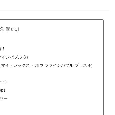
次
選！
 ファインバブル S）
BLE+ e（マイトレックス ヒホウ ファインバブル プラス e）
ンティ）
op）
ャワー