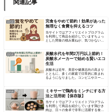
関連記事
完食をやめて節約！効果があった
節約術
無理なく食費を抑えるコツ
当サイトではアフィリエイトプログラム
を利用して商品を紹介していますちょっ
とした間食の積み重ねが、気づかないう
ちに食費を圧迫していることはありませ
んか？「ついお菓子を買ってしまう」
「カフェでの軽食が習慣になっている」
炭酸水代を年間2万円以上節約！
節約術
など、間食をやめるだけで節...
炭酸水メーカーで始める賢いエコ
生活
炭酸水は近年、美容や健康志向の高まり
とともに、多くの家庭で日常的に飲まれ
るようになりました。コンビニやスーパ
ーでは500mlの炭酸水が100円前後で売ら
れ、飲みやすさと爽快感から、水代わり
に常備しているという人も少なくありま
ミキサーで鶏肉をミンチにする方
節約術
せん。しかし、日...
法と活用術【保存版】
当サイトではアフィリエイトプログラム
を利用して商品を紹介しています鶏ひき
肉は、日々の食卓で非常に活躍する食材