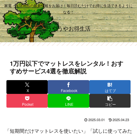
家電・生活用品の最新情報をお届け！毎日読むだけでお得に生活できるように
なる！
うやうやお得生活
1万円以下でマットレスをレンタル！おす
すめサービス4選を徹底解説
X
Facebook
はてブ
Pocket
LINE
コピー
2025.03.01
2025.04.23
「短期間だけマットレスを使いたい」「試しに使ってみた