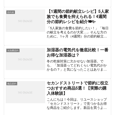
の一つです。ヘルシーで扱いやすく、そ
ぼろやハンバーグ、団子など幅広い料理
に使えるため、多くの家庭で常備されて
【1週間の節約献立レシピ】5人家
節約術
いる方も多いでしょう。と...
族でも食費を抑えられる！4週間
分の節約レシピを紹介🍽✨
「5人家族の食費を節約したい！」「毎日
の献立を考えるのが大変…」そんな方の
ために、1ヶ月（4週間）分の節約献立＆
レシピを作成しました！無理なく食費を
抑えながら、栄養バランスも考えたメニ
ューなので、ぜひ参考にしてください✨
加湿器の電気代を徹底比較！一番
光熱費節約
🍽 1ヶ月分（4週間...
お得な加湿器は？
冬の乾燥対策に欠かせない加湿器。で
も、「加湿器ってどれくらい電気代がか
かるの？」と気になったことはありませ
んか？実は、加湿器の種類によって電気
代が大きく違うんです！そこで今回は、
加湿器の電気代を比較しながら、コスパ
セカンドストリートで節約に役立
備品節約
最強のおすすめモデルをご紹...
つおすすめ商品5選！【実際の購
入体験談】
こんにちは！今回は、リユースショップ
「セカンドストリート」で見つかるお得
な商品をご紹介します。新品を買うより
も大幅に節約できるアイテムを厳選しま