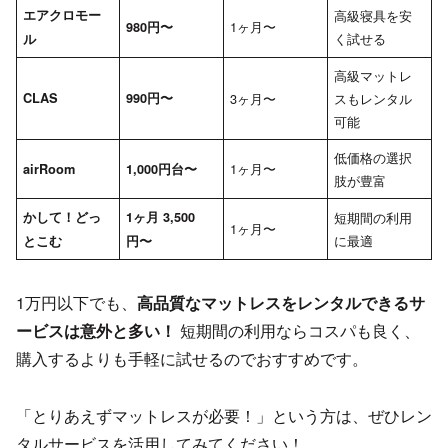
エアクロモー
高級寝具を安
1ヶ月〜
980円〜
く試せる
ル
高級マットレ
CLAS
990円〜
3ヶ月〜
スもレンタル
可能
低価格の選択
1ヶ月〜
airRoom
1,000円台〜
肢が豊富
かして！どっ
1ヶ月 3,500
短期間の利用
1ヶ月〜
に最適
とこむ
円〜
1万円以下でも、
高品質なマットレスをレンタルできるサ
ービスは意外と多い！
短期間の利用ならコスパも良く、
購入するよりも手軽に試せるのでおすすめです。
「とりあえずマットレスが必要！」という方は、ぜひレン
タルサービスを活用してみてください！