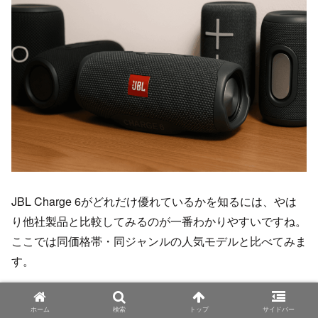
JBL Charge 6がどれだけ優れているかを知るには、やは
り他社製品と比較してみるのが一番わかりやすいですね。
ここでは同価格帯・同ジャンルの人気モデルと比べてみま
す。
Bose SoundLink Flexと比べてどう？
ホーム
検索
トップ
サイドバー