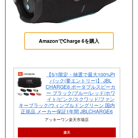
AmazonでCharge 6を購入
【5/1限定・抽選で最大100%Pt
バック(要エントリー)】 JBL
CHARGE6 ポータブルスピーカ
ー ブラック/ブルー/レッド/ホワ
イト/ピンク/スクワッド/ファン
キーブラック/ウィンブルドングリーン 国内
正規品 メーカー保証1年間 JBLCHARGE6
アッキーワン楽天市場店
楽天