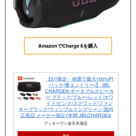
AmazonでCharge 6を購入
【5/1限定・抽選で最大100%Pt
バック(要エントリー)】 JBL
CHARGE6 ポータブルスピーカ
ー ブラック/ブルー/レッド/ホワ
イト/ピンク/スクワッド/ファン
キーブラック/ウィンブルドングリーン 国内
正規品 メーカー保証1年間 JBLCHARGE6
アッキーワン楽天市場店
楽天