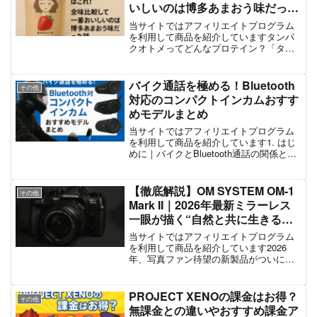
いしいのは博多あまおう味だった
話
当サイトではアフィリエイトプログラム
を利用して商品を紹介していますタンパ
クオトメってどんなプロテイン？「タン
パクオトメ」って、名前からしてちょっ
と可愛らしいですよね。実はこれ、女性
の美容と健康のために作られたプロテイ
バイク通話を極める！Bluetooth
その他
ンなんです。「プロテイン...
対応のコンパクトインカムおすす
めモデルまとめ
当サイトではアフィリエイトプログラム
を利用して商品を紹介しています1. はじ
めに｜バイクとBluetooth通話の関係と
は？スマートフォンの普及とともに、バ
イクライフにもデジタル化の波が押し寄
せています。特に注目されているのが、
【徹底解説】OM SYSTEM OM-1
その他
Blueto...
Mark II｜2026年最新ミラーレス
一眼が描く“自然と共に生きる写
真”
当サイトではアフィリエイトプログラム
を利用して商品を紹介しています2026
年、写真ファン待望の新製品がついに登
場しました。OM SYSTEM（旧オリンパ
ス）は、これまでにも小型軽量・高性能
という特長を活かし、多くのカメラ愛好
PROJECT XENOの課金はお得？
その他
家の心をつかんで...
無課金との違いやおすすめ課金ア