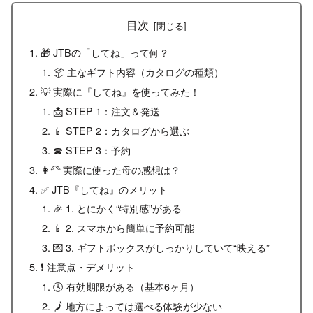
目次
🎁 JTBの「してね」って何？
📦 主なギフト内容（カタログの種類）
💡 実際に『してね』を使ってみた！
📩 STEP 1：注文＆発送
📱 STEP 2：カタログから選ぶ
☎ STEP 3：予約
👩‍🦳 実際に使った母の感想は？
✅ JTB『してね』のメリット
🎉 1. とにかく“特別感”がある
📱 2. スマホから簡単に予約可能
💌 3. ギフトボックスがしっかりしていて“映える”
❗ 注意点・デメリット
🕓 有効期限がある（基本6ヶ月）
🗾 地方によっては選べる体験が少ない