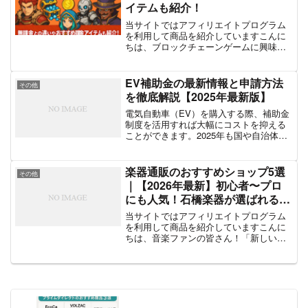
イテムも紹介！
当サイトではアフィリエイトプログラム
を利用して商品を紹介していますこんに
ちは、ブロックチェーンゲームに興味が
ある皆さん！「PROJECT XENO（プロ
ジェクトゼノ）」をプレイ中、またはこ
れから始めようとしている方にとって気
EV補助金の最新情報と申請方法
その他
になるのが――「...
を徹底解説【2025年最新版】
電気自動車（EV）を購入する際、補助金
制度を活用すれば大幅にコストを抑える
ことができます。2025年も国や自治体か
らさまざまな補助が用意される予定で
す。この記事では、2025年の最新EV補助
金情報、対象車種、申請方法、注意点を
楽器通販のおすすめショップ5選
その他
詳しく解説しま...
｜【2026年最新】初心者〜プロ
にも人気！石橋楽器が選ばれる理
由とは？
当サイトではアフィリエイトプログラム
を利用して商品を紹介していますこんに
ちは、音楽ファンの皆さん！「新しい楽
器が欲しいけど、どこで買えばいい
の？」「楽器通販って、本当に大丈
夫？」そんな疑問をお持ちの方に向け
て、2026年最新版のおすすめ楽器...