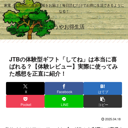
家電・生活用品の最新情報をお届け！毎日読むだけでお得に生活できるように
なる！
うやうやお得生活
JTBの体験型ギフト「してね」は本当に喜
ばれる？【体験レビュー】実際に使ってみ
た感想を正直に紹介！
X
Facebook
はてブ
Pocket
LINE
コピー
2025.04.18