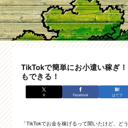
家電・
TikTokで簡単にお小遣い稼ぎ！【2
もできる！
X
Facebook
はてブ
「TikTokでお金を稼げるって聞いたけど、ど