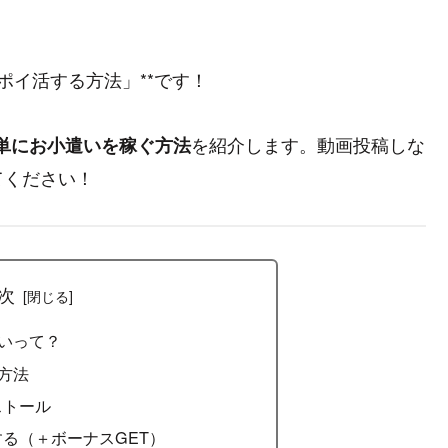
」
eでポイ活する方法」**です！
を紹介します。動画投稿しな
使って簡単にお小遣いを稼ぐ方法
てください！
次
eの違いって？
る方法
インストール
する（＋ボーナスGET）